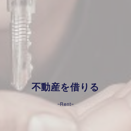
不動産を借りる
~Rent~