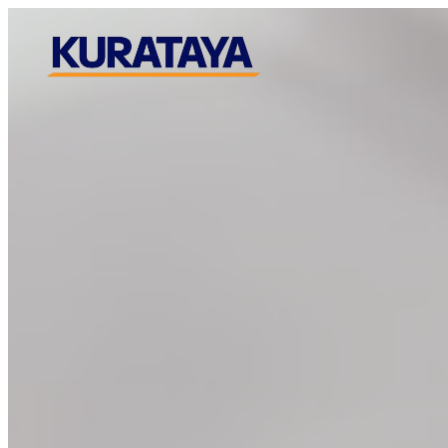
メ
イ
ン
コ
ン
テ
ン
ツ
へ
移
動