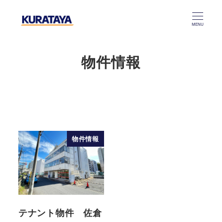
メ
イ
MENU
ン
コ
物件情報
ン
テ
ン
ツ
へ
移
物件情報
動
テナント物件 佐倉