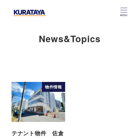
メ
イ
MENU
ン
コ
News&Topics
ン
テ
ン
ツ
へ
移
物件情報
動
テナント物件 佐倉